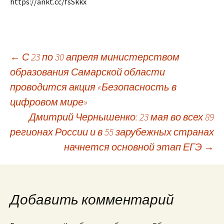
https://ankt.cc/fsSkkx
Навигация
←
С 23 по 30 апреля министерством
образования Самарской области
проводится акция «Безопасность в
по
цифровом мире»
Дмитрий Чернышенко: 23 мая во всех 89
записям
регионах России и в 55 зарубежных странах
начнется основной этап ЕГЭ
→
Добавить комментарий