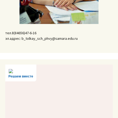
тел.8(84656)47-6-16
эл.адрес: b_tolkay_sch_phvy@samara.edu.ru
Решаем вместе