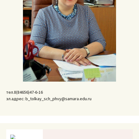
тел.8(84656)47-6-16
эл.адрес: b_tolkay_sch_phvy@samara.edu.ru