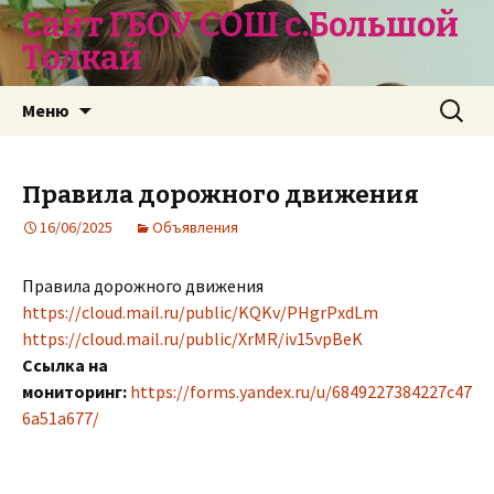
Сайт ГБОУ СОШ с.Большой
Толкай
Перейти
Найти:
Меню
к
содержимому
Правила дорожного движения
16/06/2025
Объявления
Правила дорожного движения
https://cloud.mail.ru/public/KQKv/PHgrPxdLm
https://cloud.mail.ru/public/XrMR/iv15vpBeK
Ссылка на
мониторинг:
https://forms.yandex.ru/u/6849227384227c47
6a51a677/