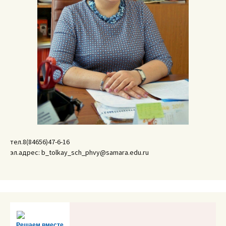
тел.8(84656)47-6-16
эл.адрес: b_tolkay_sch_phvy@samara.edu.ru
Решаем вместе