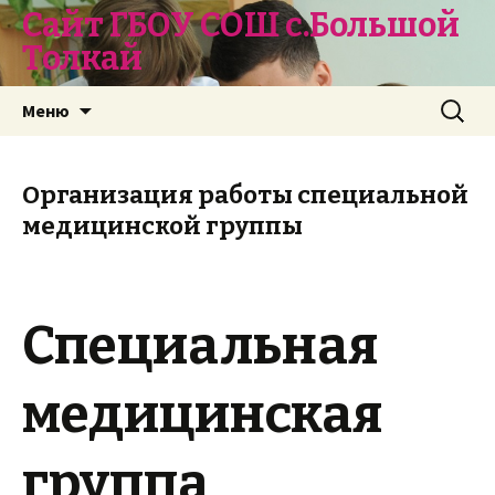
Сайт ГБОУ СОШ с.Большой
Толкай
Перейти
Найти:
Меню
к
содержимому
Организация работы специальной
медицинской группы
Специальная
медицинская
группа