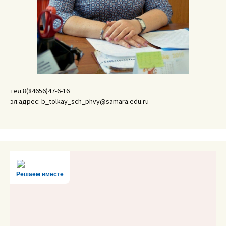
тел.8(84656)47-6-16
эл.адрес: b_tolkay_sch_phvy@samara.edu.ru
Решаем вместе