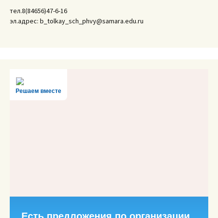
тел.8(84656)47-6-16
эл.адрес: b_tolkay_sch_phvy@samara.edu.ru
Решаем вместе
Есть предложения по организации