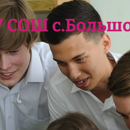
У СОШ с.Больш