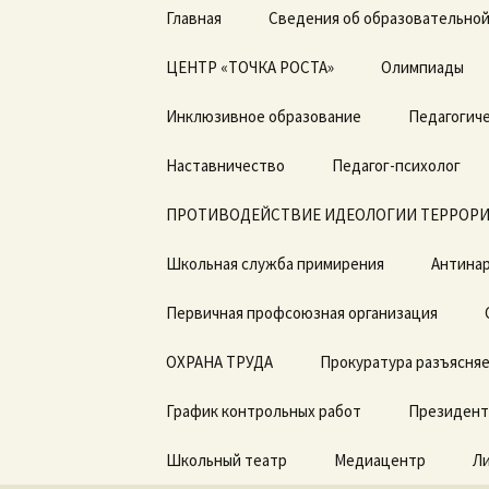
Перейти
Главная
Сведения об образовательной
к
содержимому
ЦЕНТР «ТОЧКА РОСТА»
Основные сведения
Олимпиады
Общая информация о
Инклюзивное образование
Структура и органы
Педагогиче
центре «Точка роста»
управления
образовательной
Дорожная карта по
Наставничество
организацией
Педагог-психолог
Документы
введению ФГОС с ОВЗ
ПРОТИВОДЕЙСТВИЕ ИДЕОЛОГИИ ТЕРРОРИ
Документы
Образовательные
ДОГОВОРЫ о
программы
сотрудничестве
Школьная служба примирения
Образование
Антинар
Педагоги
Первичная профсоюзная организация
Образовательные
стандарты и
Материально-
требования
техническая база
ОХРАНА ТРУДА
Прокуратура разъясня
Руководство.
Режим занятий
График контрольных работ
Президент
Педагогический состав
Мероприятия
Школьный театр
Медиацентр
Л