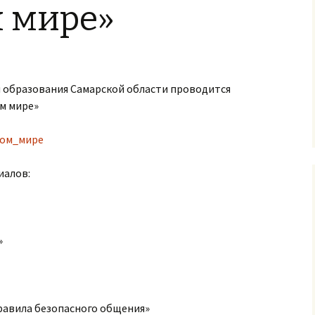
 мире»
м образования Самарской области проводится
м мире»
вом_мире
иалов:
»
правила безопасного общения»