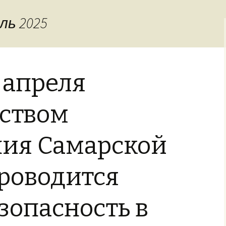
задания
ль 2025
0 апреля
ством
ния Самарской
роводится
зопасность в