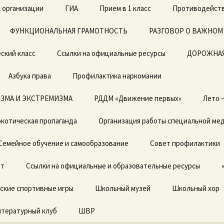
 организации
ГИА
Прием в 1 класс
Противодейств
ФУНКЦИОНАЛЬНАЯ ГРАМОТНОСТЬ
ЕГЭ
Архив документов в 1
РАЗГОВОР О ВАЖНОМ
класс 2019-2020г.
ский класс
Ссылки на официальные ресурсы
ОГЭ
ДОРОЖНАЯ
Азбука права
Профилактика наркомании
ЗМА И ЭКСТРЕМИЗМА
Локальные акты
РДДМ «Движение первых»
Лето 
котическая пропаганда
Отчет о результатах
Организация работы специальной ме
самообследования
Семейное обучение и самообразование
Совет профилактики
Предписания органов,
осуществляющих
ет
государственный
Ссылки на официальные и образовательные ресурсы
контроль (надзор) в
сфере образовании,
ские спортивные игры
отчеты об исполнении
Школьный музей
Школьный хор
предписаний
итературный клуб
ШВР
Государственные