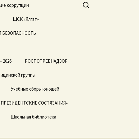
Найти:
ие коррупции
ШСК «Ялгат»
 БЕЗОПАСНОСТЬ
Всероссийские
соревнования
«Президентские
состязания» и
«Президентские
спортивные игры»
— 2026
РОСПОТРЕБНАДЗОР
дицинской группы
Учебные сборы юношей
«ПРЕЗИДЕНТСКИЕ СОСТЯЗАНИЯ»
Школьная библиотека