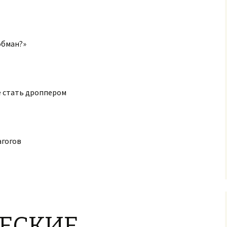
обман?»
е стать дроппером
агогов
ЕСКИЕ