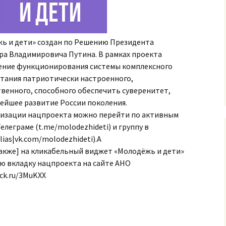
ь и дети» создан по Решению Президента
а Владимировича Путина. В рамках проекта
чение функционирования системы комплексного
итания патриотически настроенного,
венного, способного обеспечить суверенитет,
ейшее развитие России поколения.
ализации нацпроекта можно перейти по активным
елеграме (t.me/molodezhideti) и группу в
lias|vk.com/molodezhideti).А
также] на кликабельный виджет «Молодёжь и дети»
ю вкладку нацпроекта на сайте АНО
ck.ru/3MuKXX