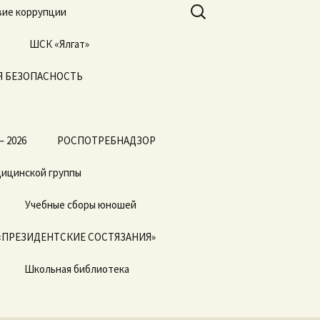
Найти:
ие коррупции
ШСК «Ялгат»
 БЕЗОПАСНОСТЬ
Всероссийские
соревнования
«Президентские
состязания» и
«Президентские
спортивные игры»
— 2026
РОСПОТРЕБНАДЗОР
дицинской группы
Учебные сборы юношей
«ПРЕЗИДЕНТСКИЕ СОСТЯЗАНИЯ»
Школьная библиотека