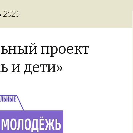
задания
 2025
ьный проект
ь и дети»