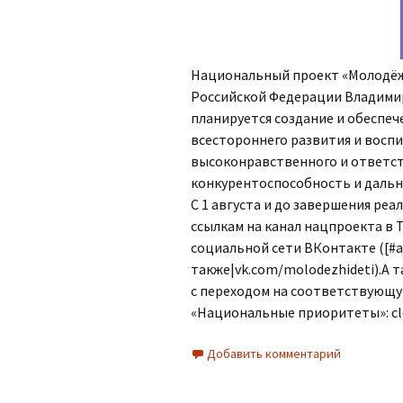
Организация питания в
образовательной
организации
Национальный проект «Молодёж
Российской Федерации Владимир
планируется создание и обеспе
всестороннего развития и восп
высоконравственного и ответст
конкурентоспособность и дальн
С 1 августа и до завершения ре
ссылкам на канал нацпроекта в Т
социальной сети ВКонтакте ([#​a
также|vk.com/molodezhideti).А 
с переходом на соответствующу
«Национальные приоритеты»: cl
Добавить комментарий