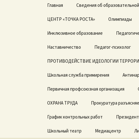
Перейти
Главная
Сведения об образовательной
к
содержимому
ЦЕНТР «ТОЧКА РОСТА»
Основные сведения
Олимпиады
Общая информация о
Инклюзивное образование
Структура и органы
Педагогиче
центре «Точка роста»
управления
образовательной
Дорожная карта по
Наставничество
организацией
Педагог-психолог
Документы
введению ФГОС с ОВЗ
ПРОТИВОДЕЙСТВИЕ ИДЕОЛОГИИ ТЕРРОРИ
Документы
Образовательные
ДОГОВОРЫ о
программы
сотрудничестве
Школьная служба примирения
Образование
Антинар
Педагоги
Первичная профсоюзная организация
Образовательные
стандарты и
Материально-
требования
техническая база
ОХРАНА ТРУДА
Прокуратура разъясня
Руководство.
Режим занятий
График контрольных работ
Президент
Педагогический состав
Мероприятия
Школьный театр
Медиацентр
Л