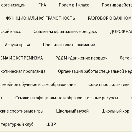
 организации
ГИА
Прием в 1 класс
Противодейств
ФУНКЦИОНАЛЬНАЯ ГРАМОТНОСТЬ
ЕГЭ
Архив документов в 1
РАЗГОВОР О ВАЖНОМ
класс 2019-2020г.
ский класс
Ссылки на официальные ресурсы
ОГЭ
ДОРОЖНАЯ
Азбука права
Профилактика наркомании
ЗМА И ЭКСТРЕМИЗМА
Локальные акты
РДДМ «Движение первых»
Лето 
котическая пропаганда
Отчет о результатах
Организация работы специальной ме
самообследования
Семейное обучение и самообразование
Совет профилактики
Предписания органов,
осуществляющих
ет
государственный
Ссылки на официальные и образовательные ресурсы
контроль (надзор) в
сфере образовании,
ские спортивные игры
отчеты об исполнении
Школьный музей
Школьный хор
предписаний
итературный клуб
ШВР
Государственные