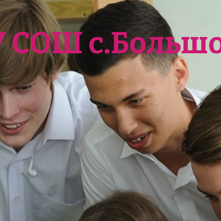
У СОШ с.Больш