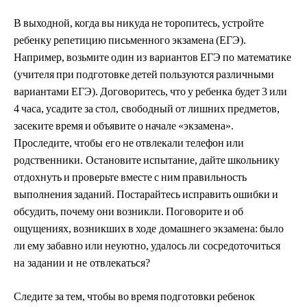
В
выходной,
к
о
гда
вы
н
и
к
у
да
не
торопи
т
ес
ь
,
у
строй
т
е
ре
б
е
н
ку
репетиц
и
ю
п
исьме
н
ного
экза
м
ена
(
Е
Г
Э).
Напр
и
м
е
р,
во
з
ьм
и
те
о
дин
из
вариан
т
ов
ЕГЭ
по математ
и
ке
(
у
ч
и
т
еля
при
подготов
к
е
детей
польз
у
ются
различны
м
и
вариа
н
тами
ЕГЭ).
До
г
ов
о
ри
т
ес
ь
,
что
у
ре
б
енка
б
у
дет
3
и
ли
4
часа,
у
садите
за
стол, свободный
от
лишних
п
редмето
в
,
за
с
еките
время
и
об
ъ
я
в
и
т
е
о
на
ч
але
«
э
кзамена
»
.
Проследите,
чт
о
бы
е
го
не
отвл
е
кали
т
е
л
ефон
или
р
одст
в
енн
и
ки.
О
стано
в
и
т
е
испытан
и
е,
д
айте
ш
кольн
и
ку
отдохн
у
ть
и
про
в
ерьте
вместе
с
н
и
м
правиль
н
ость
в
ыпо
л
не
н
ия
заданий.
Пос
т
ара
й
тесь
исп
р
а
в
ить
ош
и
бки
и
обс
у
дить,
почему
они
в
о
зн
и
кли.
Пого
в
ори
т
е
и
об
ощ
у
щени
я
х,
во
з
н
и
кших
в
ходе
дом
а
шнего
эк
з
аме
н
а:
б
ыло
ли
ему
з
а
б
а
вно
и
ли
не
у
ют
н
о,
у
далось
л
и соср
е
дото
ч
и
т
ься
на з
а
да
н
ии
и
н
е от
в
лека
т
ься?
Следи
т
е
з
а
тем,
чтобы
в
о
время
п
о
дготовки
р
е
б
е
нок