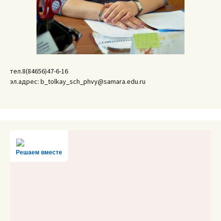
тел.8(84656)47-6-16
эл.адрес: b_tolkay_sch_phvy@samara.edu.ru
Решаем вместе