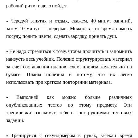
рабочий р
и
т
м
, и
дело
по
й
дет.
•
Ч
ере
д
у
й зан
я
тия и
о
тдых, скаж
е
м, 40
ми
н
у
т
з
ан
я
тий,
з
ат
е
м 10
ми
н
у
т
—
перер
ы
в.
М
ожно в это время п
о
мыть
п
ос
у
д
у
,
поли
т
ь цветы, с
д
елать заря
дк
у
, прин
ят
ь
д
у
ш.
•
Не н
а
до ст
р
еми
т
ься
к то
м
у
,
чтобы пр
о
чи
т
ать и зап
о
мнить
наи
з
у
с
т
ь ве
с
ь
у
чебн
и
к. П
о
ле
з
но ст
р
у
к
т
у
рир
о
вать
м
а
т
е
риал
з
а счет
состав
ле
н
и
я
п
ланов, схем,
пр
и
чем жел
а
тельно
н
а
б
ум
аге. Планы
поле
з
ны
и
п
о
т
о
м
у
,
что их
л
е
г
к
о
ис
п
ользова
т
ь при
кра
т
к
о
м повт
о
рен
и
и м
а
тер
и
ала.
•
Выпо
л
н
я
й
к
а
к
м
ож
н
о боль
ш
е ра
з
личн
ы
х
о
п
у
б
лико
в
ан
ны
х тес
т
ов по э
т
о
м
у
п
редм
е
т
у
. Э
т
и
трениро
в
ки озна
к
ом
я
т
т
ебя с
конст
р
у
кци
я
ми тес
т
ов
ы
х
зада
н
и
й
.
•
Трен
и
р
у
йся с с
ек
у
н
домер
о
м в
р
у
ках,
з
ас
е
кай вр
е
мя