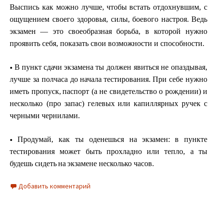
Высп
и
сь к
а
к можно
л
у
чше,
чтобы
вста
т
ь
о
тдох
н
у
в
шим, с
о
щ
у
щ
ен
и
ем сво
е
го здор
о
в
ь
я, сил
ы
, боевого н
а
строя.
Ве
д
ь
э
кзамен
—
э
то сво
е
образная
борьб
а
, в
к
о
торой
н
у
жно
прояв
и
т
ь себя, показа
т
ь свои во
з
мо
ж
ности и спосо
б
н
о
сти.
•
В
п
у
н
к
т
сдачи
э
кза
м
ена ты дол
ж
ен
я
ви
т
ь
с
я
н
е опа
з
д
ы
вая,
л
у
ч
ш
е
з
а полчаса до
нача
л
а тестирования.
При с
е
бе
н
у
жно
им
е
ть про
п
у
ск
,
пас
п
о
рт (а не
с
в
и
детель
с
тво о
р
ожден
и
и) и
нескол
ь
к
о (
п
ро запа
с
)
гелевых
и
л
и
капилл
я
рн
ы
х
р
у
ч
е
к
с
ч
ерн
ым
и черн
и
лам
и
.
•
П
р
о
д
у
май, к
а
к ты
о
ден
е
шься на
э
к
з
а
мен:
в
п
у
н
кте
тест
и
рован
и
я мо
ж
ет бы
т
ь прохл
а
дно или тепло, а ты
б
у
д
е
ш
ь с
и
деть
на
э
к
з
а
мене несколько часов.
Добавить комментарий