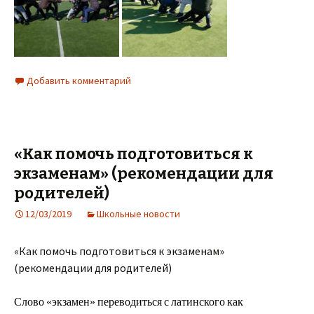
Добавить комментарий
«Как помочь подготовиться к
экзаменам» (рекомендации для
родителей)
12/03/2019
Школьные новости
«Как помочь подготовиться к экзаменам»
(рекомендации для родителей)
С
л
ово
«
экза
м
е
н
»
пе
р
ев
од
и
т
ься
с
л
а
т
и
н
с
кого
как