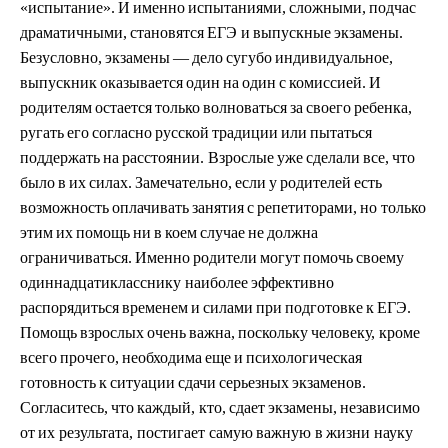
«
исп
ы
та
н
и
е
»
.
И
им
е
н
н
о
и
с
пыт
а
н
иям
и
,
с
ло
ж
ны
м
и,
подчас
д
р
а
м
ат
и
чны
м
и,
ст
а
новят
с
я
Е
Г
Э
и
вы
п
у
с
к
ные
экза
м
е
ны.
Бе
з
у
с
ло
в
но,
э
кза
м
ены
—
де
л
о
с
у
г
у
бо
и
н
д
и
в
идуал
ь
ное,
вы
п
у
с
к
н
ик
о
казыва
е
тся
о
дин
на
о
д
и
н
с
ко
м
исси
е
й.
И
р
од
ит
е
лям
о
стается
т
о
лько
вол
н
ов
а
ться
за
св
о
его
р
ебенк
а
,
ругать
е
го
с
о
гла
с
но
р
у
с
с
к
о
й
т
р
а
д
иции
ил
и
пытать
с
я
по
д
держать
на
р
а
с
ст
о
яни
и
.
В
з
р
о
слые
у
ж
е
с
дел
а
ли
все,
ч
то
было
в
и
х
с
и
ла
х
.
З
а
м
е
ч
ате
ль
но,
е
сл
и
у
род
ит
е
лей
е
с
ть
воз
мо
жность
о
п
л
а
ч
ива
т
ь
з
а
нятия
с
р
епе
т
ито
р
а
м
и,
но
то
лько
этим
и
х
по
мо
щь
ни
в
к
о
ем
с
л
у
чае
не
д
о
лжна
о
г
р
ани
ч
ивать
с
я.
И
м
енно
ро
д
и
т
е
ли
мо
г
у
т
по
мо
чь
св
о
е
м
у
одинна
д
ца
т
иклас
с
ни
к
у
н
а
и
более
э
ф
ф
е
к
ти
в
но
р
аспо
р
я
д
и
т
ься
в
р
е
м
енем
и
с
и
лами
пр
и
п
о
дг
о
то
в
ке
к
Е
ГЭ.
П
омо
щь
вз
ро
слых
о
чень
в
а
ж
н
а,
поск
о
л
ь
к
у
ч
е
лове
к
у,
к
ром
е
всего
пр
о
чег
о
,
необ
х
одима
еще
и
психологиче
с
кая
г
о
то
в
ность
к
си
т
уац
и
и
сдачи
с
ер
ьезных
э
кза
м
енов.
С
о
г
лас
и
т
е
сь,
что
каждый,
к
т
о
,
сдает
экза
м
ены,
неза
в
исимо
о
т
их ре
з
у
л
ьт
а
та, пос
т
игает са
м
ую
важную в
жи
з
н
и
н
а
у
к
у