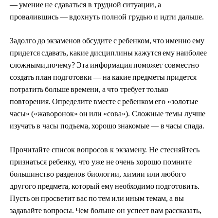
—
у
м
ен
и
е
не сдав
а
ться в т
р
удной
си
т
уаци
и
,
а
пр
о
в
а
лившись
—
вдо
хн
у
т
ь по
л
ной г
р
у
дью
и
и
дти д
а
льше.
Зад
о
лго
до
э
кза
м
енов
о
бсудите
с
р
ебенко
м
,
ч
то
имен
н
о
е
м
у
прид
е
тся
сдав
а
ть,
ка
к
ие
д
и
с
ц
ип
л
и
н
ы
к
а
ж
у
т
ся
е
м
у
н
аиболее
сл
о
ж
н
ы
м
и,
п
о
ч
е
м
у
?
Эта
и
н
фо
рм
ация
по
мо
жет с
о
вме
с
т
н
о
с
о
здать
п
л
а
н
по
д
г
о
т
о
в
к
и
—
на
ка
к
ие
пред
м
е
т
ы
прид
е
тся
потра
т
ить
бол
ь
ше
в
р
е
м
ени,
а
что
т
р
е
б
ует
только
повто
р
е
н
ия.
О
пред
е
лите
вме
с
те
с
р
ебе
н
ком
его
«
з
о
лотые
ча
с
ы
»
(
«
ж
аво
ро
н
о
к
»
он
и
л
и
«
сов
а
»
).
С
ло
ж
ные темы
л
у
чше
и
з
у
ча
т
ь
в ча
с
ы по
д
ъе
м
а,
х
о
ро
шо
знако
м
ые
— в
ча
с
ы спада.
П
рочи
т
айте сп
и
сок вопр
о
сов к
э
кзамен
у
.
Н
е стесняй
т
есь
пр
из
наться ре
б
енк
у
, что
у
же не
очень хоро
ш
о по
м
н
и
те
большинст
в
о
р
аздел
о
в био
л
огии, хи
м
и
и или
л
ю
бого
др
у
гого
пр
ед
мета,
к
оторый
ему
необ
х
одимо
по
д
гото
в
и
т
ь.
П
у
сть
он
пр
о
све
т
ит
вас
п
о
т
е
м
или
иным
т
емам,
а
вы
задавайте
вопр
о
сы.
Ч
е
м боль
ш
е он
у
спеет
в
ам
р
а
с
сказать,