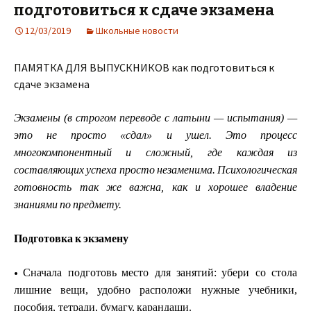
подготовиться к сдаче экзамена
12/03/2019
Школьные новости
ПАМЯТКА ДЛЯ ВЫПУСКНИКОВ как подготовиться к
сдаче экзамена
Э
кзамены
(в
с
трогом
п
ер
ев
оде
с
латы
н
и
—
испытани
я
)
—
это
не
про
с
то
«сдал»
и
у
ше
л.
Э
то
п
р
оце
с
с
м
н
огокомпо
н
ент
н
ый
и
с
лож
н
ый,
где
каждая
из
с
о
с
та
в
л
яющих
усп
ех
а
пр
о
сто
н
езаменима.
П
с
и
х
ологическая
г
о
тов
н
ость
так
же
в
ажна,
как
и
хоро
ше
е
в
ладе
н
ие
зна
н
иями
по
предм
е
т
у
.
Подгот
о
вка
к
эк
з
амену
•
Сн
а
чала по
д
го
т
овь
место
д
ля
з
ан
я
тий:
у
б
ери со стола
л
и
шние
вещи,
у
доб
н
о распол
о
ж
и
н
у
жн
ы
е
у
чебн
и
ки,
п
о
соби
я
, тетр
а
ди,
б
у
м
а
г
у
,
каран
д
аши.