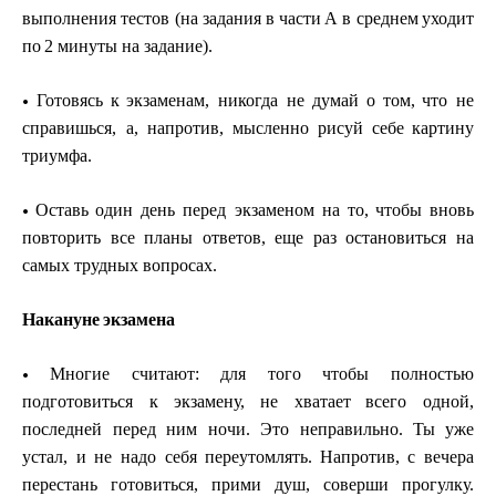
выполне
н
и
я тестов (на за
д
ан
и
я в
части
А в среднем
у
х
одит
п
о
2 ми
н
у
ты на зада
н
и
е
).
•
Готовя
с
ь
к
экзамен
а
м, ни
к
о
гда не
д
у
м
ай
о
то
м
,
что не
справи
шь
ся, а, на
п
ротив,
мыс
л
ен
н
о ри
с
у
й
себе
карти
н
у
т
р
и
у
м
фа.
•
О
с
тавь
один день
п
е
ред
э
к
замен
о
м на
т
о,
чтобы вно
в
ь
по
в
тор
и
ть все планы
о
тве
т
ов,
еще раз останови
т
ься на
с
а
мых т
р
у
дн
ы
х во
п
росах.
На
к
а
н
у
не
эк
з
а
м
е
н
а
•
Мн
о
гие
с
читают:
д
л
я того
чтобы пол
н
ос
т
ью
подг
о
тови
т
ься к
э
кзаме
н
у
,
н
е хват
а
ет
в
сего одной,
пос
л
едней
п
е
р
ед н
и
м н
о
чи.
Э
то не
п
рави
л
ьно. Ты
у
же
у
с
т
ал, и не
н
адо себя пер
е
у
т
о
млять.
Напр
о
тив, с в
е
чера
пере
с
т
а
нь готовит
ь
с
я
, прими
д
у
ш
, сов
е
рши пр
о
г
у
л
к
у
.