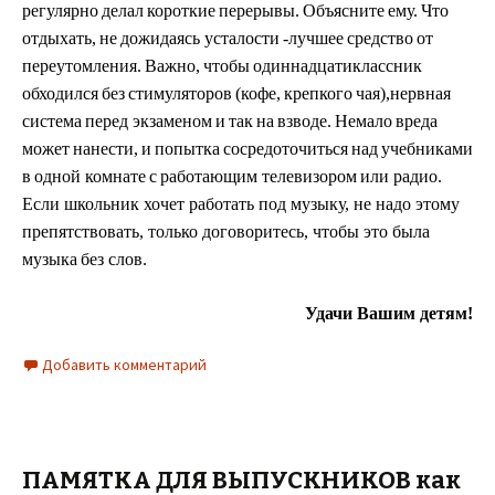
р
е
г
у
ляр
н
о
д
елал
к
ор
откие
п
ере
р
ывы.
О
б
ъяс
н
и
т
е
ем
у
.
Что
отд
ы
хать,
н
е
д
о
жи
д
ая
с
ь
у
стал
о
сти
-л
у
чшее
сред
с
т
в
о
от
пер
е
у
то
м
лени
я
.
Важно,
чтобы
одиннадцат
и
кла
с
сник
обхо
д
и
л
ся
б
е
з
стим
у
ля
т
оров
(
к
о
ф
е,
крепкого
чая
)
,
нервная
система
перед
э
кзаменом
и
так
на
в
зв
оде.
Немало
вре
д
а
мо
ж
ет
нанести,
и
попытка
со
с
р
е
д
ото
ч
и
т
ься
над
уч
ебника
м
и
в
одной
к
ом
н
ате
с
ра
б
о
тающим
т
е
л
ев
из
ором
или радио.
Е
с
ли
ш
кольн
и
к х
о
чет работа
т
ь под м
у
з
ык
у
, не
н
адо это
м
у
пре
п
ятст
в
о
в
ать, только
до
г
о
в
ори
т
ес
ь
, чтобы
э
то
б
ыла
м
у
з
ыка
без слов.
Удачи Вашим детям!
Добавить комментарий
ПАМЯТКА ДЛЯ ВЫПУСКНИКОВ как