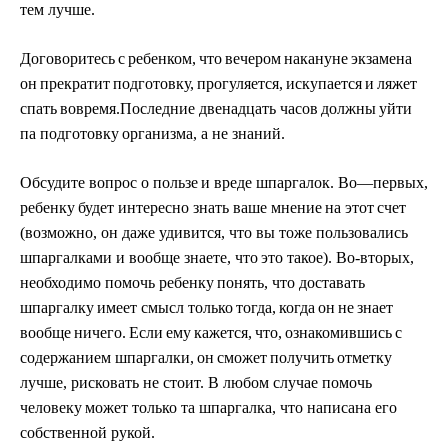
т
ем л
у
чше.
До
г
о
в
ори
т
е
сь
с
р
е
бенк
о
м,
что
вечером
нак
а
н
у
не
эк
з
амена
он
прек
р
атит
подготовк
у
,
прог
у
ляет
с
я
,
иск
у
пается
и
ляж
е
т
с
пать
во
в
рем
я
.
Последн
и
е двенадцать
ч
асов
д
о
лж
н
ы
у
й
т
и
п
а подготовку
орг
а
н
из
ма, а не зна
н
и
й
.
О
бс
у
дите
в
опрос о
п
ользе
и
в
реде шпар
г
ало
к
.
В
о
—
п
ервых,
ре
б
енку
б
у
дет ин
т
ересно знать
в
а
ш
е м
н
ение
на
э
тот
счет
(во
з
можно, он даже
у
ди
в
и
т
ся,
ч
то
в
ы тоже пользо
в
ал
и
сь
шпа
рг
алками и
в
ообще знае
т
е, ч
т
о
это
т
акое
)
. Во
-в
торых,
необходимо
п
омо
ч
ь ре
б
енку
по
ня
ть,
ч
то доставать
шпарг
а
лку
и
м
еет смы
с
л только
т
о
гда,
к
о
гда
он
н
е
знает
в
ооб
щ
е
ни
ч
его.
Е
с
ли
ему
кажется,
что,
озн
а
ком
ив
шись
с
соде
р
жани
е
м
шпаргалки,
он
см
о
жет
пол
у
ч
и
ть
от
м
етку
л
уч
ше, рисковать
н
е стоит. В
л
ю
бом сл
у
ч
ае помо
ч
ь
ч
ело
в
еку
может т
о
лько
т
а шп
ар
гал
к
а, ч
т
о напи
с
ана
е
го
с
обст
в
енной р
у
кой.