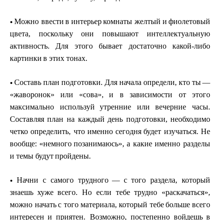
•
М
о
ж
но ввести
в и
н
т
ерьер
ко
м
н
а
ты
ж
елт
ы
й и
фиолетовый
цв
е
т
а
, поско
л
ь
к
у
они пов
ы
шают интелле
к
т
у
аль
н
у
ю
а
к
тивност
ь
.
Д
ля э
т
ого
бы
вает дост
а
то
ч
н
о к
ак
о
й
-л
и
бо
к
а
ртинки
в
э
тих тонах.
•
С
о
ста
в
ь план по
д
го
т
ов
к
и. Для
н
а
чала оп
р
едели, кто ты
—
«
ж
а
в
ороно
к
» или
«
сов
а
»,
и в зав
и
симости
о
т это
г
о
макс
и
маль
н
о ис
п
оль
з
у
й
у
трен
н
ие
и
ли в
е
ч
е
рн
и
е часы.
Со
с
тавляя
план
н
а
к
ажд
ы
й де
н
ь п
о
дго
то
вки,
необ
х
одимо
че
тк
о определ
и
т
ь, что и
м
е
нно сегодня
б
у
д
ет и
з
у
ч
а
т
ься. Не
вооб
щ
е:
«
н
е
много
по
з
ан
и
маюс
ь
»
,
а к
а
к
и
е именно ра
зд
елы
и
т
емы
б
у
д
у
т
пройд
е
н
ы
.
•
Н
а
чни с с
а
мо
г
о т
р
у
д
ного
—
с
то
г
о разде
л
а, котор
ы
й
з
наешь
х
у
же всего.
Н
о если те
б
е т
р
у
дно
«
р
а
с
к
а
ча
т
ьс
я
»
,
можно
начать
с т
о
го
матер
и
ала, к
о
торый тебе
бо
л
ьше
вс
е
го
инт
е
ресен
и прияте
н
. Воз
м
ожно,
п
остепе
н
но во
й
д
е
шь
в