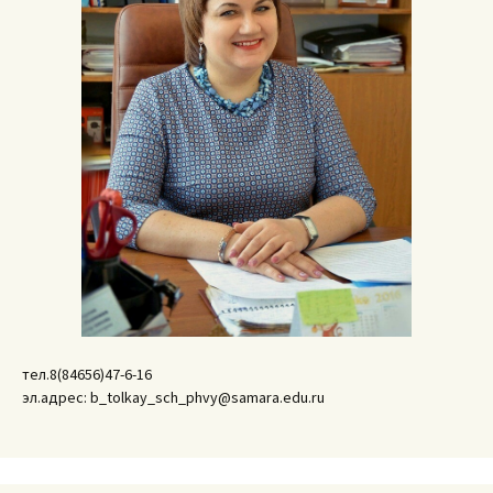
тел.8(84656)47-6-16
эл.адрес: b_tolkay_sch_phvy@samara.edu.ru