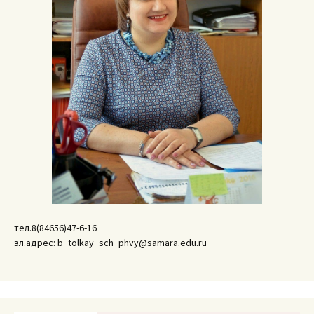
тел.8(84656)47-6-16
эл.адрес: b_tolkay_sch_phvy@samara.edu.ru