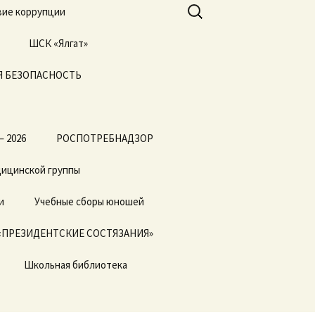
Найти:
ие коррупции
ШСК «Ялгат»
 БЕЗОПАСНОСТЬ
Всероссийские
соревнования
«Президентские
состязания» и
«Президентские
спортивные игры»
— 2026
РОСПОТРЕБНАДЗОР
дицинской группы
и
Учебные сборы юношей
«ПРЕЗИДЕНТСКИЕ СОСТЯЗАНИЯ»
Школьная библиотека