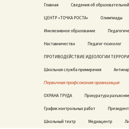
Перейти
Главная
Сведения об образовательной
к
содержимому
ЦЕНТР «ТОЧКА РОСТА»
Основные сведения
Олимпиады
Общая информация о
Инклюзивное образование
Структура и органы
Педагогиче
центре «Точка роста»
управления
образовательной
Дорожная карта по
Наставничество
организацией
Педагог-психолог
Документы
введению ФГОС с ОВЗ
ПРОТИВОДЕЙСТВИЕ ИДЕОЛОГИИ ТЕРРОРИ
Документы
Образовательные
ДОГОВОРЫ о
программы
сотрудничестве
Школьная служба примирения
Образование
Антинар
Педагоги
Первичная профсоюзная организация
Образовательные
стандарты и
Материально-
требования
техническая база
ОХРАНА ТРУДА
Прокуратура разъясня
Руководство.
Режим занятий
График контрольных работ
Президент
Педагогический состав
Мероприятия
Школьный театр
Медиацентр
Л