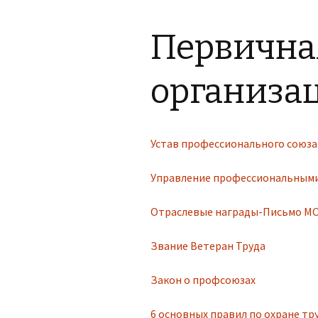
Материально-
Дополнительная
техническое
информация
обеспечение и
Первична
оснащенность
образовательного
Обратная связь,
процесса.Доступная
контакты
среда.
организа
Фотогалерея
Платные
образовательные
услуги
Устав профессионального союза
Финансово-
хозяйственная
деятельность
Управление профессиональными
Вакантные места для
Отраслевые награды-Письмо МО
приема (перевода)
Звание Ветеран Труда
Стипендии и меры
поддержки
обучающихся
Закон о профсоюзах
Международное
сотрудничество
6 основных правил по охране тр