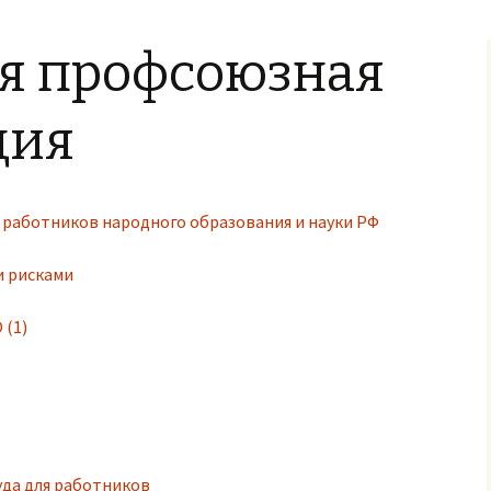
задания
я профсоюзная
ция
 работников народного образования и науки РФ
 рисками
 (1)
уда для работников