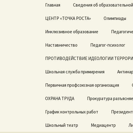
Перейти
Главная
Сведения об образовательной
к
содержимому
ЦЕНТР «ТОЧКА РОСТА»
Основные сведения
Олимпиады
Общая информация о
Инклюзивное образование
Структура и органы
Педагогиче
центре «Точка роста»
управления
образовательной
Дорожная карта по
Наставничество
организацией
Педагог-психолог
Документы
введению ФГОС с ОВЗ
ПРОТИВОДЕЙСТВИЕ ИДЕОЛОГИИ ТЕРРОРИ
Документы
Образовательные
ДОГОВОРЫ о
программы
сотрудничестве
Школьная служба примирения
Образование
Антинар
Педагоги
Первичная профсоюзная организация
Образовательные
стандарты и
Материально-
требования
техническая база
ОХРАНА ТРУДА
Прокуратура разъясня
Руководство.
Режим занятий
График контрольных работ
Президент
Педагогический состав
Мероприятия
Школьный театр
Медиацентр
Л