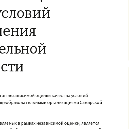
условий
ления
тельной
ости
тап независимой оценки качества условий
бщеобразовательными организациями Самарской
ляемых в рамках независимой оценки, является