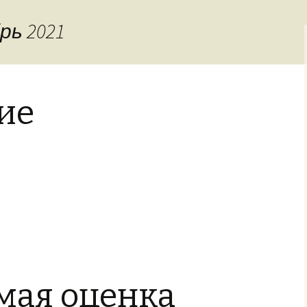
задания
рь 2021
ие
мая оценка