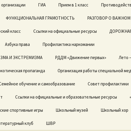
 организации
ГИА
Прием в 1 класс
Противодейств
ФУНКЦИОНАЛЬНАЯ ГРАМОТНОСТЬ
ЕГЭ
Архив документов в 1
РАЗГОВОР О ВАЖНОМ
класс 2019-2020г.
ский класс
Ссылки на официальные ресурсы
ОГЭ
ДОРОЖНАЯ
Азбука права
Профилактика наркомании
ЗМА И ЭКСТРЕМИЗМА
Локальные акты
РДДМ «Движение первых»
Лето 
котическая пропаганда
Отчет о результатах
Организация работы специальной ме
самообследования
Семейное обучение и самообразование
Совет профилактики
Предписания органов,
осуществляющих
ет
государственный
Ссылки на официальные и образовательные ресурсы
контроль (надзор) в
сфере образовании,
ские спортивные игры
отчеты об исполнении
Школьный музей
Школьный хор
предписаний
итературный клуб
ШВР
Государственные