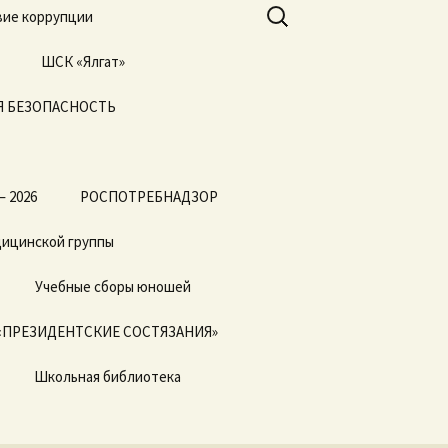
Найти:
ие коррупции
ШСК «Ялгат»
 БЕЗОПАСНОСТЬ
Всероссийские
соревнования
«Президентские
состязания» и
«Президентские
спортивные игры»
— 2026
РОСПОТРЕБНАДЗОР
дицинской группы
Учебные сборы юношей
«ПРЕЗИДЕНТСКИЕ СОСТЯЗАНИЯ»
Школьная библиотека