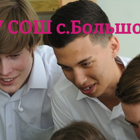
У СОШ с.Больш