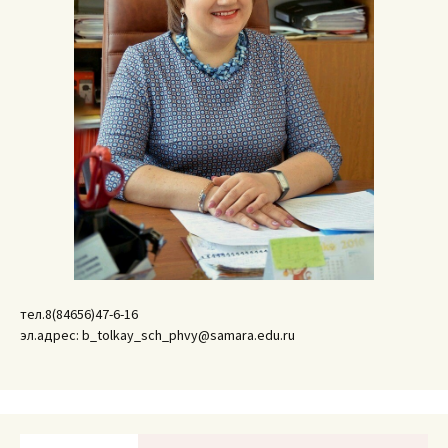
тел.8(84656)47-6-16
эл.адрес: b_tolkay_sch_phvy@samara.edu.ru