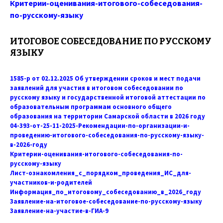
Критерии-оценивания-итогового-собеседования-
по-русскому-языку
ИТОГОВОЕ СОБЕСЕДОВАНИЕ ПО РУССКОМУ
ЯЗЫКУ
1585-р от 02.12.2025 Об утверждении сроков и мест подачи
заявлений для участия в итоговом собеседовании по
русскому языку и государственной итоговой аттестации по
образовательным программам основного общего
образования на территории Самарской области в 2026 году
04-393-от-25-11-2025-Рекомендации-по-организации-и-
проведению-итогового-собеседования-по-русскому-языку-
в-2026-году
Критерии-оценивания-итогового-собеседования-по-
русскому-языку
Лист-ознакомления_с_порядком_проведения_ИС_для-
участников-и-родителей
Информация_по_итоговому_собеседованию_в_2026_году
Заявление-на-итоговое-собеседование-по-русскому-языку
Заявление-на-участие-в-ГИА-9