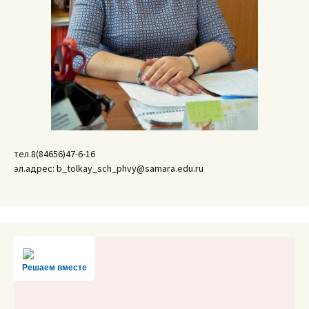
тел.8(84656)47-6-16
эл.адрес: b_tolkay_sch_phvy@samara.edu.ru
Решаем вместе