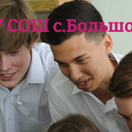
У СОШ с.Больш