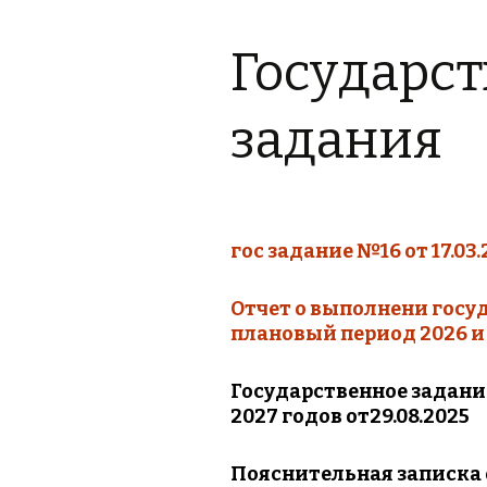
Материально-
Дополнительная
техническое
информация
обеспечение и
Государс
оснащенность
образовательного
Обратная связь,
процесса.Доступная
контакты
среда.
задания
Фотогалерея
Платные
образовательные
услуги
Финансово-
хозяйственная
гос задание №16 от 17.03
деятельность
Отчет о выполнени госуд
Вакантные места для
приема (перевода)
плановый период 2026 и
Стипендии и меры
Государственное задание
поддержки
обучающихся
2027 годов от29.08.2025
Международное
Пояснительная записка о 
сотрудничество