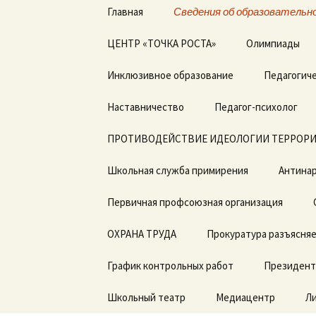
Перейти
Главная
Сведения об образовательно
к
содержимому
ЦЕНТР «ТОЧКА РОСТА»
Основные сведения
Олимпиады
Общая информация о
Инклюзивное образование
Структура и органы
Педагогиче
центре «Точка роста»
управления
образовательной
Дорожная карта по
Наставничество
организацией
Педагог-психолог
Документы
введению ФГОС с ОВЗ
ПРОТИВОДЕЙСТВИЕ ИДЕОЛОГИИ ТЕРРОРИ
Документы
Образовательные
ДОГОВОРЫ о
программы
сотрудничестве
Школьная служба примирения
Образование
Антинар
Педагоги
Первичная профсоюзная организация
Образовательные
стандарты и
Материально-
требования
техническая база
ОХРАНА ТРУДА
Прокуратура разъясня
Руководство.
Режим занятий
График контрольных работ
Президент
Педагогический состав
Мероприятия
Школьный театр
Медиацентр
Л