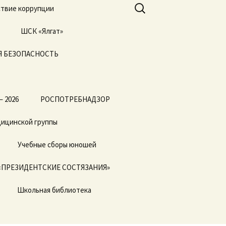
Найти:
твие коррупции
ШСК «Ялгат»
 БЕЗОПАСНОСТЬ
Всероссийские
соревнования
«Президентские
состязания» и
«Президентские
спортивные игры»
— 2026
РОСПОТРЕБНАДЗОР
дицинской группы
Учебные сборы юношей
«ПРЕЗИДЕНТСКИЕ СОСТЯЗАНИЯ»
Школьная библиотека