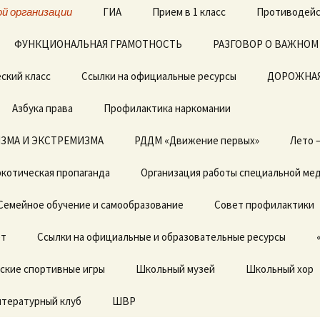
й организации
ГИА
Прием в 1 класс
Противодейс
ФУНКЦИОНАЛЬНАЯ ГРАМОТНОСТЬ
ЕГЭ
Архив документов в 1
РАЗГОВОР О ВАЖНОМ
класс 2019-2020г.
ский класс
Ссылки на официальные ресурсы
ОГЭ
ДОРОЖНАЯ
Азбука права
Профилактика наркомании
ЗМА И ЭКСТРЕМИЗМА
Локальные акты
РДДМ «Движение первых»
Лето 
котическая пропаганда
Отчет о результатах
Организация работы специальной ме
самообследования
Семейное обучение и самообразование
Совет профилактики
Предписания органов,
осуществляющих
ет
государственный
Ссылки на официальные и образовательные ресурсы
контроль (надзор) в
сфере образовании,
ские спортивные игры
отчеты об исполнении
Школьный музей
Школьный хор
предписаний
итературный клуб
ШВР
Государственные