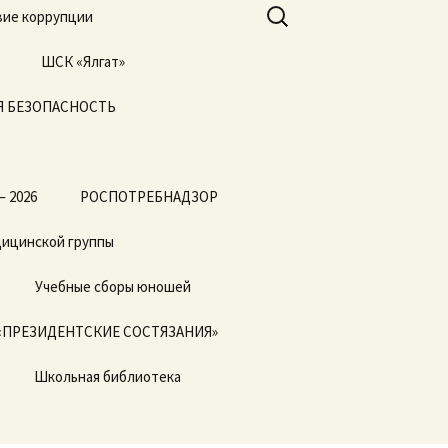
Найти:
ие коррупции
ШСК «Ялгат»
 БЕЗОПАСНОСТЬ
Всероссийские
соревнования
«Президентские
состязания» и
«Президентские
спортивные игры»
— 2026
РОСПОТРЕБНАДЗОР
дицинской группы
Учебные сборы юношей
«ПРЕЗИДЕНТСКИЕ СОСТЯЗАНИЯ»
Школьная библиотека