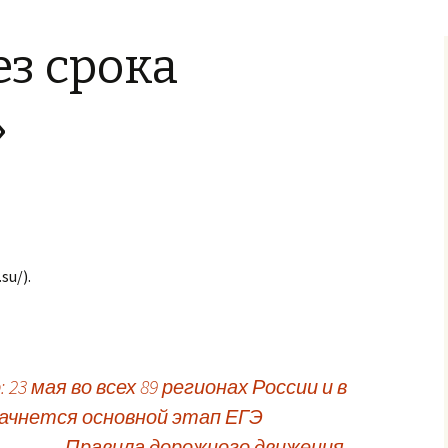
задания
з срока
»
su/).
3 мая во всех 89 регионах России и в
начнется основной этап ЕГЭ
Правила дорожного движения
→