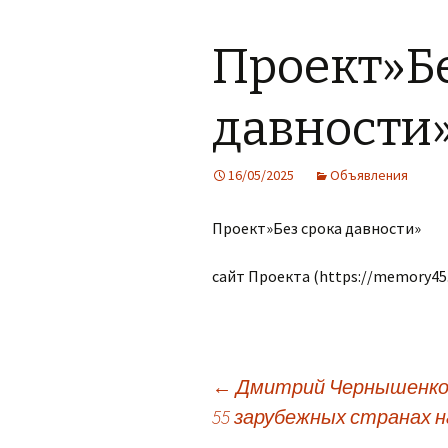
Материально-
Дополнительная
техническое
информация
обеспечение и
Проект»Бе
оснащенность
образовательного
Обратная связь,
процесса.Доступная
контакты
среда.
давности
Фотогалерея
Платные
образовательные
услуги
16/05/2025
Объявления
Финансово-
Проект»Без срока давности»
хозяйственная
деятельность
сайт Проекта (https://memory45.
Вакантные места для
приема (перевода)
Стипендии и меры
поддержки
обучающихся
Навигация
←
Дмитрий Чернышенко: 2
55 зарубежных странах 
Международное
сотрудничество