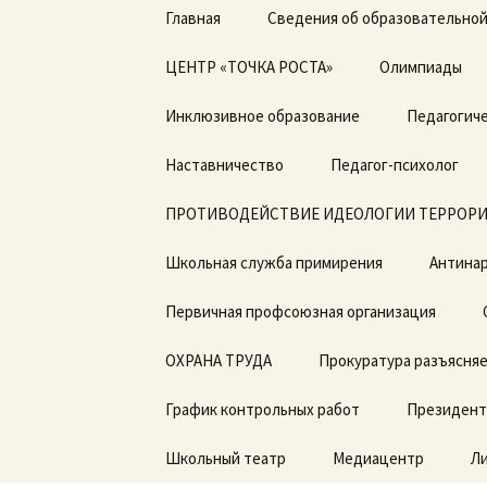
Перейти
Главная
Сведения об образовательной
к
содержимому
ЦЕНТР «ТОЧКА РОСТА»
Основные сведения
Олимпиады
Общая информация о
Инклюзивное образование
Структура и органы
Педагогиче
центре «Точка роста»
управления
образовательной
Дорожная карта по
Наставничество
организацией
Педагог-психолог
Документы
введению ФГОС с ОВЗ
ПРОТИВОДЕЙСТВИЕ ИДЕОЛОГИИ ТЕРРОРИ
Документы
Образовательные
ДОГОВОРЫ о
программы
сотрудничестве
Школьная служба примирения
Образование
Антинар
Педагоги
Первичная профсоюзная организация
Образовательные
стандарты и
Материально-
требования
техническая база
ОХРАНА ТРУДА
Прокуратура разъясня
Руководство.
Режим занятий
График контрольных работ
Президент
Педагогический состав
Мероприятия
Школьный театр
Медиацентр
Л