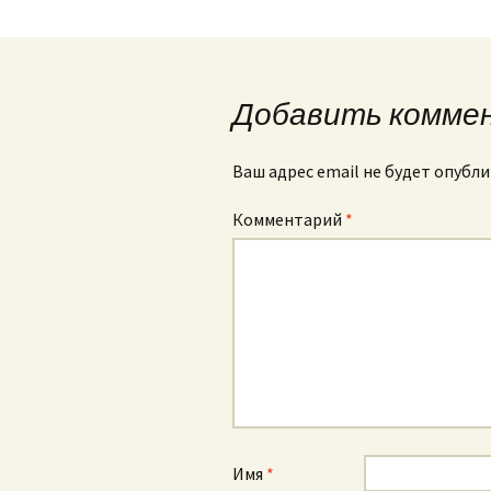
по
Организация питания в
образовательной
записям
организации
Добавить комме
Ваш адрес email не будет опубли
Комментарий
*
Имя
*