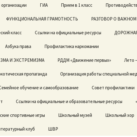
 организации
ГИА
Прием в 1 класс
Противодейств
ФУНКЦИОНАЛЬНАЯ ГРАМОТНОСТЬ
ЕГЭ
Архив документов в 1
РАЗГОВОР О ВАЖНОМ
класс 2019-2020г.
ский класс
Ссылки на официальные ресурсы
ОГЭ
ДОРОЖНАЯ
Азбука права
Профилактика наркомании
ЗМА И ЭКСТРЕМИЗМА
Локальные акты
РДДМ «Движение первых»
Лето 
котическая пропаганда
Отчет о результатах
Организация работы специальной ме
самообследования
Семейное обучение и самообразование
Совет профилактики
Предписания органов,
осуществляющих
ет
государственный
Ссылки на официальные и образовательные ресурсы
контроль (надзор) в
сфере образовании,
ские спортивные игры
отчеты об исполнении
Школьный музей
Школьный хор
предписаний
итературный клуб
ШВР
Государственные