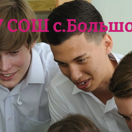
У СОШ с.Больш