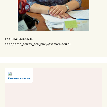
тел.8(84656)47-6-16
эл.адрес: b_tolkay_sch_phvy@samara.edu.ru
Решаем вместе