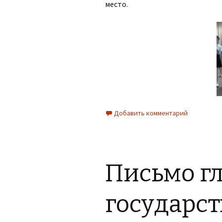
место.
Организация питания в
образовательной
организации
Добавить комментарий
Письмо г
государс