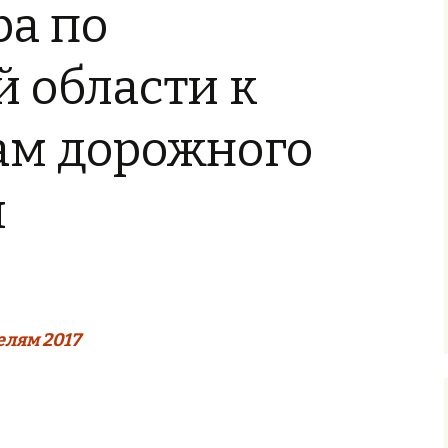
ра по
 области к
ам дорожного
я
елям 2017