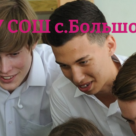
У СОШ с.Больш