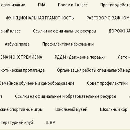
 организации
ГИА
Прием в 1 класс
Противодейств
ФУНКЦИОНАЛЬНАЯ ГРАМОТНОСТЬ
ЕГЭ
Архив документов в 1
РАЗГОВОР О ВАЖНОМ
класс 2019-2020г.
ский класс
Ссылки на официальные ресурсы
ОГЭ
ДОРОЖНАЯ
Азбука права
Профилактика наркомании
ЗМА И ЭКСТРЕМИЗМА
Локальные акты
РДДМ «Движение первых»
Лето 
котическая пропаганда
Отчет о результатах
Организация работы специальной ме
самообследования
Семейное обучение и самообразование
Совет профилактики
Предписания органов,
осуществляющих
ет
государственный
Ссылки на официальные и образовательные ресурсы
контроль (надзор) в
сфере образовании,
ские спортивные игры
отчеты об исполнении
Школьный музей
Школьный хор
предписаний
итературный клуб
ШВР
Государственные