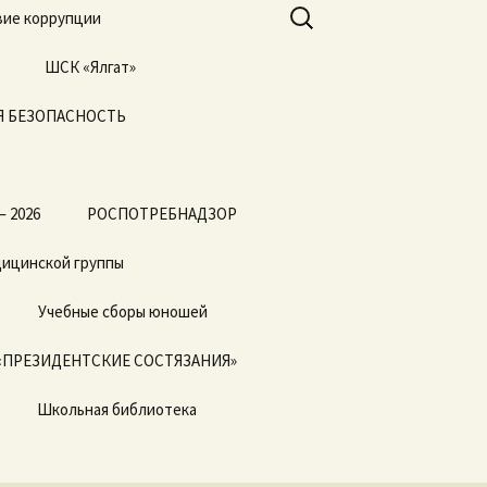
Найти:
ие коррупции
ШСК «Ялгат»
 БЕЗОПАСНОСТЬ
Всероссийские
соревнования
«Президентские
состязания» и
«Президентские
спортивные игры»
— 2026
РОСПОТРЕБНАДЗОР
дицинской группы
Учебные сборы юношей
«ПРЕЗИДЕНТСКИЕ СОСТЯЗАНИЯ»
Школьная библиотека