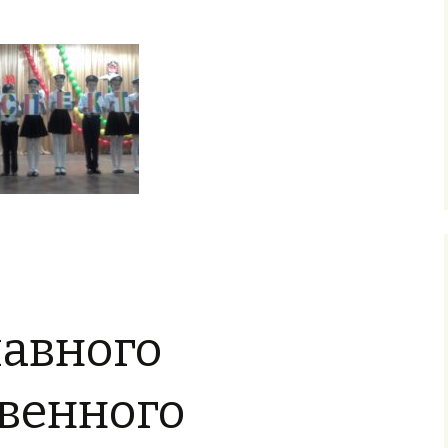
лавного
твенного