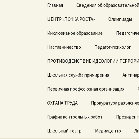
Перейти
Главная
Сведения об образовательной
к
содержимому
ЦЕНТР «ТОЧКА РОСТА»
Основные сведения
Олимпиады
Общая информация о
Инклюзивное образование
Структура и органы
Педагогиче
центре «Точка роста»
управления
образовательной
Дорожная карта по
Наставничество
организацией
Педагог-психолог
Документы
введению ФГОС с ОВЗ
ПРОТИВОДЕЙСТВИЕ ИДЕОЛОГИИ ТЕРРОРИ
Документы
Образовательные
ДОГОВОРЫ о
программы
сотрудничестве
Школьная служба примирения
Образование
Антинар
Педагоги
Первичная профсоюзная организация
Образовательные
стандарты и
Материально-
требования
техническая база
ОХРАНА ТРУДА
Прокуратура разъясня
Руководство.
Режим занятий
График контрольных работ
Президент
Педагогический состав
Мероприятия
Школьный театр
Медиацентр
Л