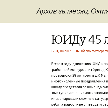
Материально-
Дополнительная
техническое
информация
обеспечение и
Архив за месяц: Окт
оснащенность
образовательного
Обратная связь,
процесса.Доступная
контакты
среда.
Фотогалерея
Платные
ЮИДу 45 
образовательные
услуги
31/10/2017
Облако фотограф
Финансово-
хозяйственная
деятельность
В этом году движению ЮИД испо
районный конкурс агитбригад 
Вакантные места для
приема (перевода)
проводился 28 октября в ДК Мал
многочисленные поздравления 
Стипендии и меры
школу представляла команда уча
поддержки
обучающихся
выступили очень эмоционально: 
инсценировали сложные ситуации
Международное
ребята радостные с твердым ре
сотрудничество