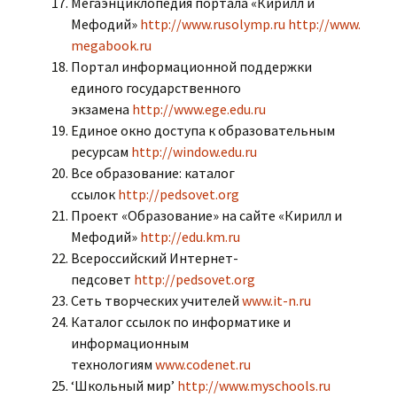
Мегаэнциклопедия портала «Кирилл и
Мефодий»
http://www.rusolymp.ru
http://www.
megabook.ru
Портал информационной поддержки
единого государственного
экзамена
http://www.ege.edu.ru
Единое окно доступа к образовательным
ресурсам
http://window.edu.ru
Все образование: каталог
ссылок
http://pedsovet.org
Проект «Образование» на сайте «Кирилл и
Мефодий»
http://edu.km.ru
Всероссийский Интернет-
педсовет
http://pedsovet.org
Сеть творческих учителей
www.it-n.ru
Каталог ссылок по информатике и
информационным
технологиям
www.codenet.ru
‘Школьный мир’
http://www.myschools.ru