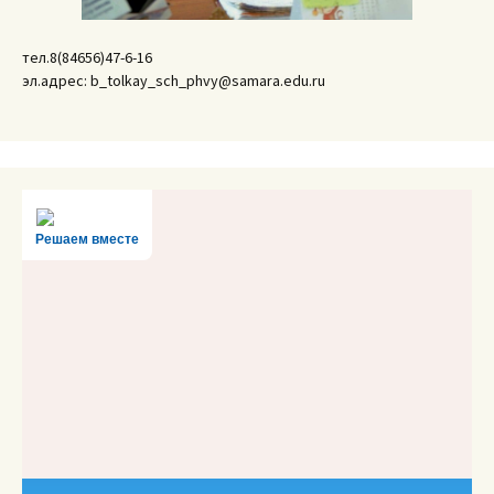
тел.8(84656)47-6-16
эл.адрес: b_tolkay_sch_phvy@samara.edu.ru
Решаем вместе