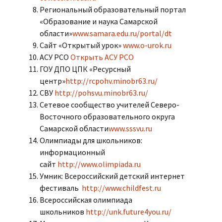
Региональный образовательный портал
«Образование и наука Самарской
области»
www.samara.edu.ru/portal/dt
Сайт «Открытый урок»
www.o-urok.ru
АСУ РСО
Открыть АСУ РСО
ГОУ ДПО ЦПК «Ресурсный
центр»
http://rcpohv.minobr63.ru/
СВУ
http://pohsvu.minobr63.ru/
Сетевое сообщество учителей Северо-
Восточного образовательного округа
Самарской области
www.sssvu.ru
Олимпиады для школьников:
информационный
сайт
http://www.olimpiada.ru
Умник: Всероссийский детский интернет
фестиваль
http://www.childfest.ru
Всероссийская олимпиада
школьников
http://unk.future4you.ru/