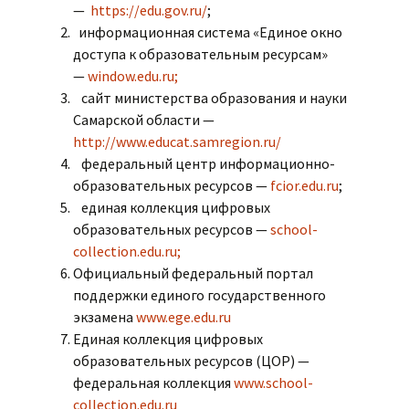
—
https://edu.gov.ru/
;
информационная система «Единое окно
доступа к образовательным ресурсам»
—
window.edu.ru;
сайт министерства образования и науки
Самарской области —
http://www.educat.samregion.ru/
федеральный центр информационно-
образовательных ресурсов —
fcior.edu.ru
;
единая коллекция цифровых
образовательных ресурсов —
school-
collection.edu.ru;
Официальный федеральный портал
поддержки единого государственного
экзамена
www.ege.edu.ru
Единая коллекция цифровых
образовательных ресурсов (ЦОР) —
федеральная коллекция
www.school-
collection.edu.ru