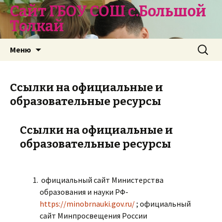
Сайт ГБОУ СОШ с.Большой
Толкай
Перейти
Найти:
Меню
к
содержимому
Ссылки на официальные и
образовательные ресурсы
Ссылки на официальные и
образовательные ресурсы
официальный сайт Министерства
образования и науки РФ-
https://minobrnauki.gov.ru/
; официальный
сайт Минпросвещения России