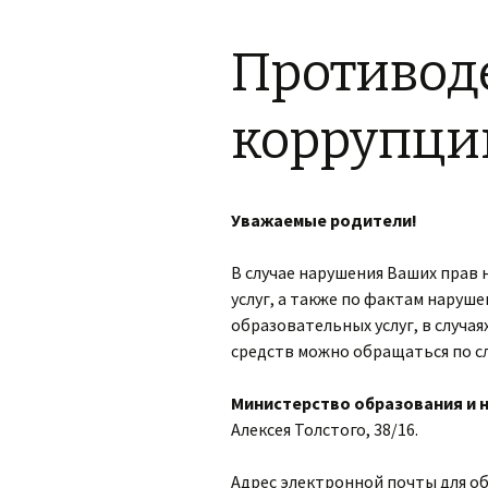
Материально-
Дополнительная
техническое
информация
обеспечение и
Противод
оснащенность
образовательного
Обратная связь,
процесса.Доступная
контакты
среда.
коррупци
Фотогалерея
Платные
образовательные
услуги
Уважаемые родители!
Финансово-
хозяйственная
деятельность
В случае нарушения Ваших прав
услуг, а также по фактам наруш
Вакантные места для
образовательных услуг, в случа
приема (перевода)
средств можно обращаться по с
Стипендии и меры
поддержки
Министерство образования и н
обучающихся
Алексея Толстого, 38/16.
Международное
сотрудничество
Адрес электронной почты для о