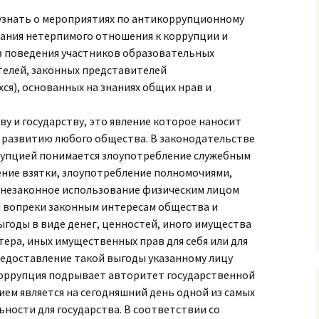
узнать о мероприятиях по антикоррупционному
ания нетерпимого отношения к коррупции и
 поведения участников образовательных
елей, законных представителей
я), основанных на знаниях общих нрав и
ву и государству, это явление которое наносит
 развитию любого общества. В законодательстве
рупцией понимается злоупотребление служебным
ение взятки, злоупотребление полномочиями,
 незаконное использование физическим лицом
 вопреки законным интересам общества и
выгоды в виде денег, ценностей, иного имущества
тера, иных имущественных прав для себя или для
редоставление такой выгоды указанному лицу
оррупция подрывает авторитет государственной
ием является на сегодняшний день одной из самых
ности для государства. В соответствии со