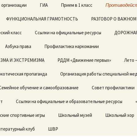
 организации
ГИА
Прием в 1 класс
Противодейст
ФУНКЦИОНАЛЬНАЯ ГРАМОТНОСТЬ
ЕГЭ
Архив документов в 1
РАЗГОВОР О ВАЖНОМ
класс 2019-2020г.
ский класс
Ссылки на официальные ресурсы
ОГЭ
ДОРОЖНАЯ
Азбука права
Профилактика наркомании
ЗМА И ЭКСТРЕМИЗМА
Локальные акты
РДДМ «Движение первых»
Лето 
котическая пропаганда
Отчет о результатах
Организация работы специальной ме
самообследования
Семейное обучение и самообразование
Совет профилактики
Предписания органов,
осуществляющих
ет
государственный
Ссылки на официальные и образовательные ресурсы
контроль (надзор) в
сфере образовании,
ские спортивные игры
отчеты об исполнении
Школьный музей
Школьный хор
предписаний
итературный клуб
ШВР
Государственные