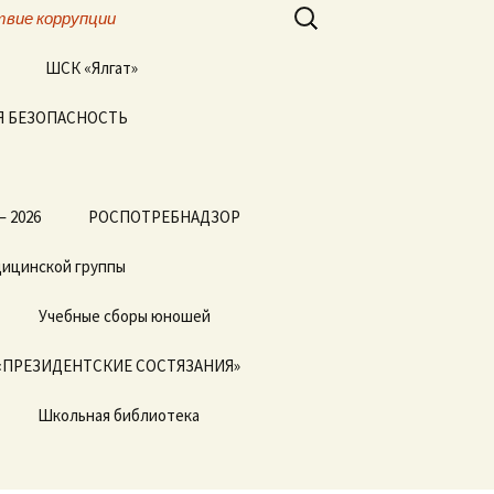
Найти:
вие коррупции
ШСК «Ялгат»
 БЕЗОПАСНОСТЬ
Всероссийские
соревнования
«Президентские
состязания» и
«Президентские
спортивные игры»
— 2026
РОСПОТРЕБНАДЗОР
дицинской группы
Учебные сборы юношей
«ПРЕЗИДЕНТСКИЕ СОСТЯЗАНИЯ»
Школьная библиотека