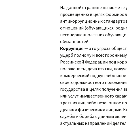
На данной странице вы можете 
просвещению в целях формиров
антикоррупционных стандартов
отношений (обучающихся, родит
несовершеннолетних обучающихс
обязанностей.
Коррупция
— это угроза общест
ущерб полному и всестороннему
Российской Федерации под кор
положением, дача взятки, получ
коммерческий подкуп либо иное
своего должностного положения
государства в целях получения 
или услуг имущественного харак
третьих лиц либо незаконное п
другими физическими лицами. К
службы и борьба с данным явлен
актуальных направлений деятель