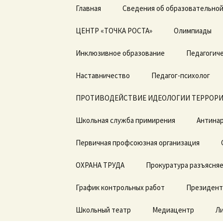
Перейти
Главная
Сведения об образовательной
к
содержимому
ЦЕНТР «ТОЧКА РОСТА»
Основные сведения
Олимпиады
Общая информация о
Инклюзивное образование
Структура и органы
Педагогиче
центре «Точка роста»
управления
образовательной
Дорожная карта по
Наставничество
организацией
Педагог-психолог
Документы
введению ФГОС с ОВЗ
ПРОТИВОДЕЙСТВИЕ ИДЕОЛОГИИ ТЕРРОРИ
Документы
Образовательные
ДОГОВОРЫ о
программы
сотрудничестве
Школьная служба примирения
Образование
Антинар
Педагоги
Первичная профсоюзная организация
Образовательные
стандарты и
Материально-
требования
техническая база
ОХРАНА ТРУДА
Прокуратура разъясня
Руководство.
Режим занятий
График контрольных работ
Президент
Педагогический состав
Мероприятия
Школьный театр
Медиацентр
Л