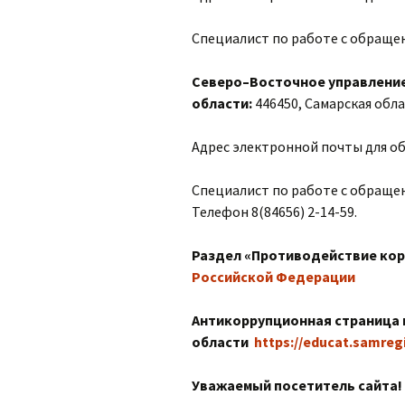
Организация питания в
Специалист по работе с обращен
образовательной
организации
Северо–Восточное управление
области:
446450, Самарская облас
Адрес электронной почты для о
Специалист по работе с обраще
Телефон 8(84656) 2-14-59.
Раздел «Противодействие кор
Российской Федерации
Антикоррупционная страница 
области
https://educat.samregi
Уважаемый посетитель сайта!