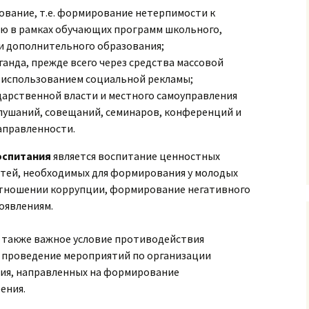
вание, т.е. формирование нетерпимости к
ю в рамках обучающих программ школьного,
 и дополнительного образования;
анда, прежде всего через средства массовой
с использованием социальной рекламы;
дарственной власти и местного самоуправления
лушаний, совещаний, семинаров, конференций и
аправленности.
оспитания
является воспитание ценностных
стей, необходимых для формирования у молодых
отношении коррупции, формирование негативного
оявлениям.
 также важное условие противодействия
я проведение мероприятий по организации
ия, направленных на формирование
ения.