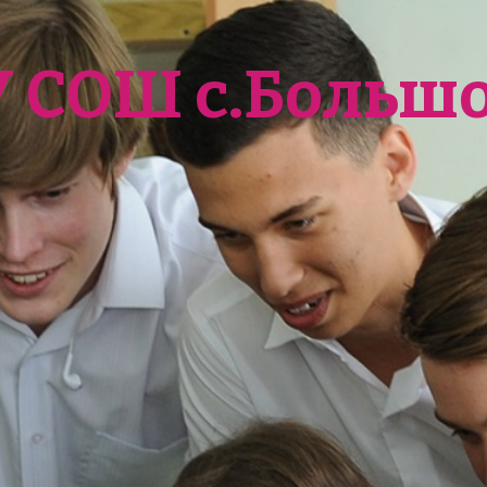
У СОШ с.Больш