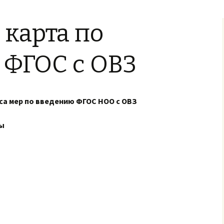
задания
карта по
 ФГОС с ОВЗ
са мер по введению ФГОС НОО с ОВЗ
пы