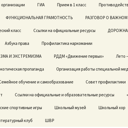
 организации
ГИА
Прием в 1 класс
Противодейств
ФУНКЦИОНАЛЬНАЯ ГРАМОТНОСТЬ
ЕГЭ
Архив документов в 1
РАЗГОВОР О ВАЖНОМ
класс 2019-2020г.
еский класс
Ссылки на официальные ресурсы
ОГЭ
ДОРОЖНА
Азбука права
Профилактика наркомании
ЗМА И ЭКСТРЕМИЗМА
Локальные акты
РДДМ «Движение первых»
Лето 
котическая пропаганда
Отчет о результатах
Организация работы специальной ме
самообследования
Семейное обучение и самообразование
Совет профилактики
Предписания органов,
осуществляющих
ет
государственный
Ссылки на официальные и образовательные ресурсы
контроль (надзор) в
сфере образовании,
ские спортивные игры
отчеты об исполнении
Школьный музей
Школьный хор
предписаний
итературный клуб
ШВР
Государственные