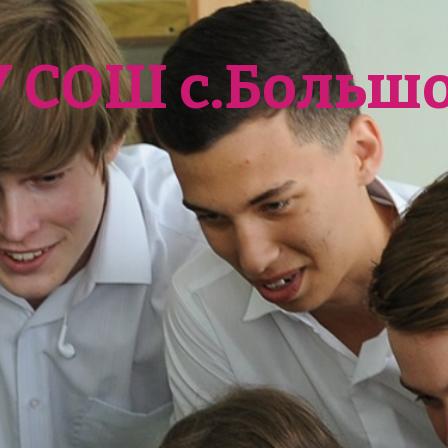
У СОШ с.Больш