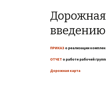
Материально-
Дополнительная
техническое
информация
обеспечение и
Дорожная 
оснащенность
образовательного
Обратная связь,
процесса.Доступная
контакты
среда.
введению
Фотогалерея
Платные
образовательные
услуги
ПРИКАЗ
о реализации комплек
Финансово-
хозяйственная
деятельность
ОТЧЕТ
о работе рабочей груп
Вакантные места для
Дорожная карта
приема (перевода)
Стипендии и меры
поддержки
обучающихся
Международное
сотрудничество