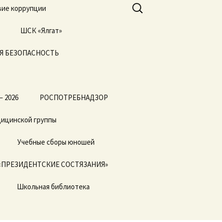
Найти:
ие коррупции
ШСК «Ялгат»
Я БЕЗОПАСНОСТЬ
Всероссийские
соревнования
«Президентские
состязания» и
«Президентские
спортивные игры»
— 2026
РОСПОТРЕБНАДЗОР
дицинской группы
Учебные сборы юношей
«ПРЕЗИДЕНТСКИЕ СОСТЯЗАНИЯ»
Школьная библиотека