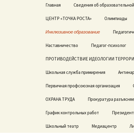
Перейти
Главная
Сведения об образовательной
к
содержимому
ЦЕНТР «ТОЧКА РОСТА»
Основные сведения
Олимпиады
Общая информация о
Инклюзивное образование
Структура и органы
Педагогич
центре «Точка роста»
управления
образовательной
Дорожная карта по
Наставничество
организацией
Педагог-психолог
Документы
введению ФГОС с ОВЗ
ПРОТИВОДЕЙСТВИЕ ИДЕОЛОГИИ ТЕРРОРИ
Документы
Образовательные
ДОГОВОРЫ о
программы
сотрудничестве
Школьная служба примирения
Образование
Антинар
Педагоги
Первичная профсоюзная организация
Образовательные
стандарты и
Материально-
требования
техническая база
ОХРАНА ТРУДА
Прокуратура разъясня
Руководство.
Режим занятий
График контрольных работ
Президент
Педагогический состав
Мероприятия
Школьный театр
Медиацентр
Л