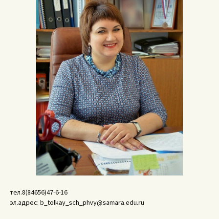
тел.8(84656)47-6-16
эл.адрес: b_tolkay_sch_phvy@samara.edu.ru