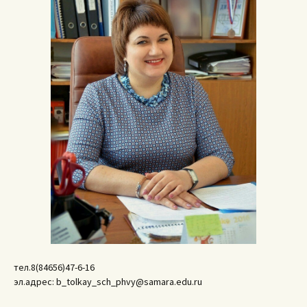
тел.8(84656)47-6-16
эл.адрес: b_tolkay_sch_phvy@samara.edu.ru