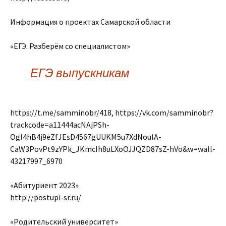
Информация о проектах Самарской области
«ЕГЭ. Разберём со специалистом»
ЕГЭ выпускникам
https://t.me/samminobr/418, https://vk.com/samminobr?
trackcode=a11444acNAjPSh-
OgI4hB4j9eZfJEsD4567gUUKM5u7XdNouIA-
CaW3PovPt9zYPk_JKmcIh8uLXoOJJQZD87sZ-hVo&w=wall-
43217997_6970
«Абитуриент 2023»
http://postupi-sr.ru/
«Родительский университет»