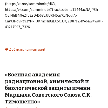
(https://t.me/samminobr/463,
https://vk.com/samminobr?trackcode=a11444acNAjPSh-
OgI4hB4j9eZfJEsD4567gUUKM5u7XdNouIA-
CaW3PovPt9zYPk_JKmcIh8uLXoOJJQZD87sZ-hVo&w=wall-
43217997_7326
Добавить комментарий
«Военная академия
радиационной, химической и
биологической защиты имени
Маршала Советского Союза С.К.
Тимошенко»