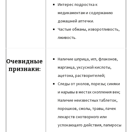
Интерес подростка к
медикаментам и содержанию
домашней аптечки.
Частые обманы, изворотливость,
лживость.
Наличие шприца, игл, флаконов,
Очевидные
марганца, уксусной кислоты,
признаки:
ацетона, растворителей;
Следы от уколов, порезы; синяки
и нарывы в местах скопления вен;
Наличие неизвестных таблеток,
порошков, смолы, травы, пачек
лекарств снотворного или
успокающего действия, папиросы