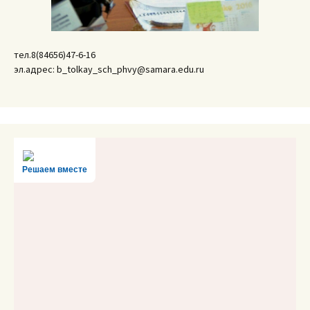
тел.8(84656)47-6-16
эл.адрес: b_tolkay_sch_phvy@samara.edu.ru
Решаем вместе