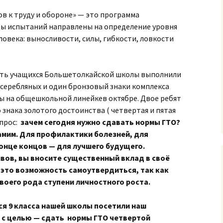
в к труду и обороне» — это программа
ы испытаний направлены на определение уровня
ловека: выносливости, силы, гибкости, ловкости
ять учащихся Большетолкайской школы выполнили
 серебляных и один бронзовый знаки комплекса
 на общешкольной линейкев октябре. Двое ребят
 знака золотого достоинства ( четвертая и пятая
прос:
зачем сегодня нужно сдавать нормы ГТО?
амим. Для профилактики болезней, для
конце концов — для лучшего будущего.
вов, вы вносите существенный вклад в своё
 это возможность самоутвердиться, так как
своего рода ступени личностного роста.
ся 9 класса нашей школы посетили наш
 с целью — сдать нормы ГТО четвертой