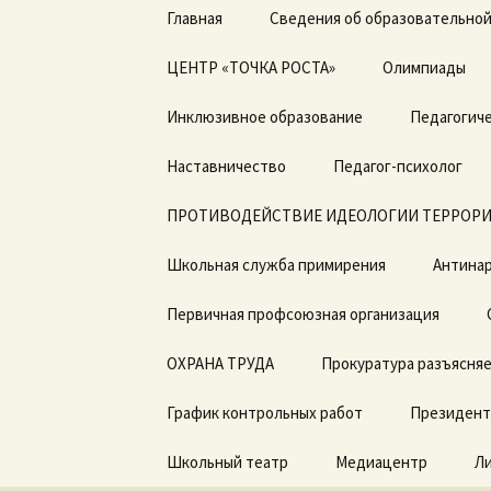
Перейти
Главная
Сведения об образовательной
к
содержимому
ЦЕНТР «ТОЧКА РОСТА»
Основные сведения
Олимпиады
Общая информация о
Инклюзивное образование
Структура и органы
Педагогиче
центре «Точка роста»
управления
образовательной
Дорожная карта по
Наставничество
организацией
Педагог-психолог
Документы
введению ФГОС с ОВЗ
ПРОТИВОДЕЙСТВИЕ ИДЕОЛОГИИ ТЕРРОРИ
Документы
Образовательные
ДОГОВОРЫ о
программы
сотрудничестве
Школьная служба примирения
Образование
Антинар
Педагоги
Первичная профсоюзная организация
Образовательные
стандарты и
Материально-
требования
техническая база
ОХРАНА ТРУДА
Прокуратура разъясня
Руководство.
Режим занятий
График контрольных работ
Президент
Педагогический состав
Мероприятия
Школьный театр
Медиацентр
Л