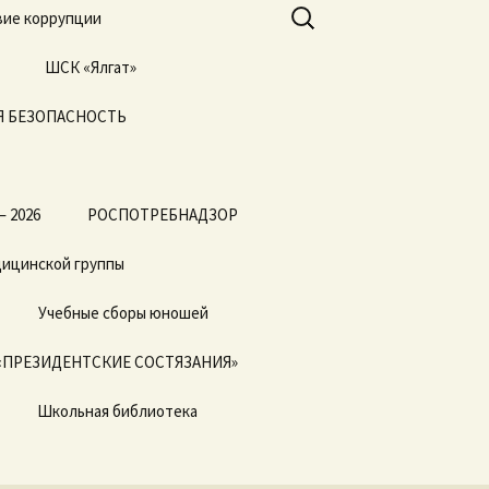
Найти:
ие коррупции
ШСК «Ялгат»
 БЕЗОПАСНОСТЬ
Всероссийские
соревнования
«Президентские
состязания» и
«Президентские
спортивные игры»
— 2026
РОСПОТРЕБНАДЗОР
дицинской группы
Учебные сборы юношей
«ПРЕЗИДЕНТСКИЕ СОСТЯЗАНИЯ»
Школьная библиотека