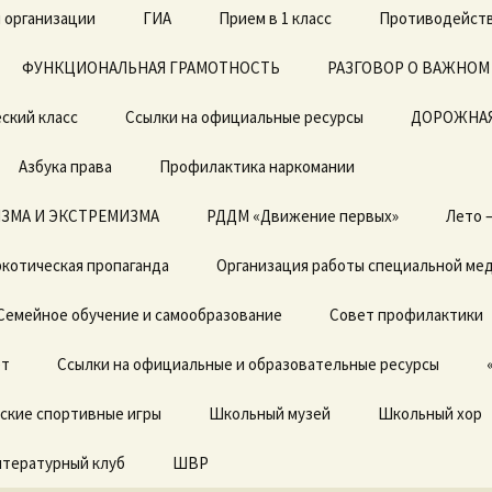
 организации
ГИА
Прием в 1 класс
Противодейств
ФУНКЦИОНАЛЬНАЯ ГРАМОТНОСТЬ
ЕГЭ
Архив документов в 1
РАЗГОВОР О ВАЖНОМ
класс 2019-2020г.
ский класс
Ссылки на официальные ресурсы
ОГЭ
ДОРОЖНАЯ
Азбука права
Профилактика наркомании
ЗМА И ЭКСТРЕМИЗМА
Локальные акты
РДДМ «Движение первых»
Лето 
котическая пропаганда
Отчет о результатах
Организация работы специальной ме
самообследования
Семейное обучение и самообразование
Совет профилактики
Предписания органов,
осуществляющих
ет
государственный
Ссылки на официальные и образовательные ресурсы
контроль (надзор) в
сфере образовании,
ские спортивные игры
отчеты об исполнении
Школьный музей
Школьный хор
предписаний
итературный клуб
ШВР
Государственные