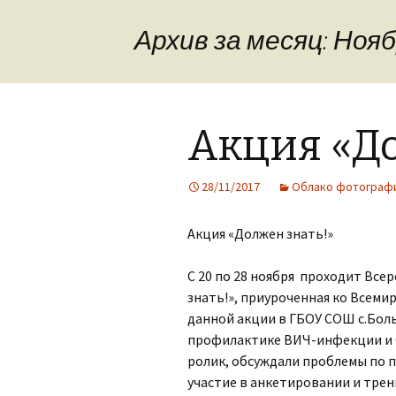
Материально-
Дополнительная
техническое
информация
обеспечение и
Архив за месяц: Нояб
оснащенность
образовательного
Обратная связь,
процесса.Доступная
контакты
среда.
Фотогалерея
Платные
Акция «До
образовательные
услуги
28/11/2017
Облако фотограф
Финансово-
хозяйственная
деятельность
Акция «Должен знать!»
Вакантные места для
приема (перевода)
С 20 по 28 ноября проходит Вс
знать!», приуроченная ко Всеми
Стипендии и меры
данной акции в ГБОУ СОШ с.Бол
поддержки
обучающихся
профилактике ВИЧ-инфекции и СП
ролик, обсуждали проблемы по
Международное
участие в анкетировании и тре
сотрудничество