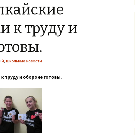
лкайские
 к труду и
отовы.
ий
,
Школьные новости
к труду и обороне готовы.