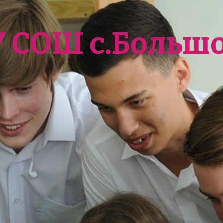
У СОШ с.Больш