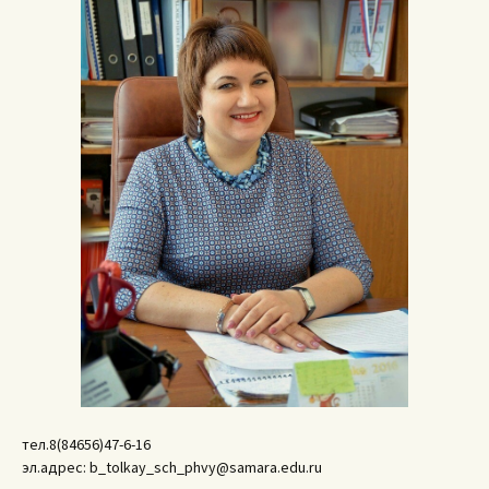
тел.8(84656)47-6-16
эл.адрес: b_tolkay_sch_phvy@samara.edu.ru