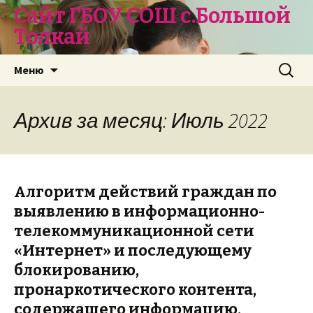
Сайт ГБОУ СОШ с.Большой
Толкай
Перейти
Найти:
Меню
к
содержимому
Архив за месяц: Июль 2022
Алгоритм действий граждан по
выявлению в информационно-
телекоммуникационной сети
«Интернет» и последующему
блокированию,
пронаркотического контента,
содержащего информацию,