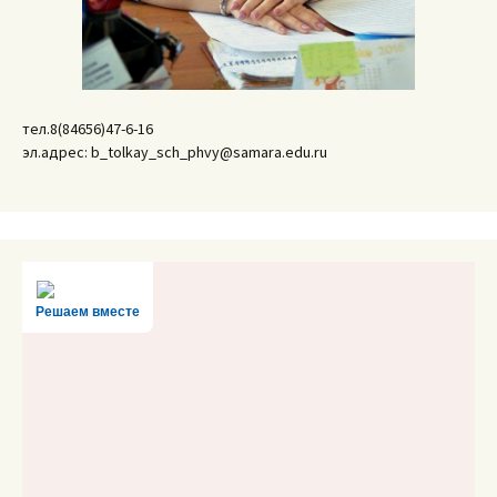
тел.8(84656)47-6-16
эл.адрес: b_tolkay_sch_phvy@samara.edu.ru
Решаем вместе